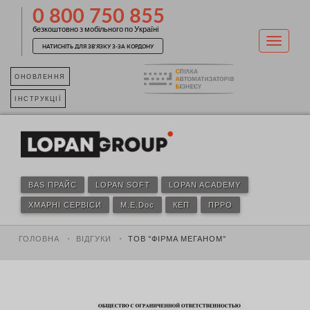
0 800 750 855
безкоштовно з мобільного по Україні
НАТИСНІТЬ ДЛЯ ЗВ'ЯЗКУ З-ЗА КОРДОНУ
ОНОВЛЕННЯ
ІНСТРУКЦІЇ
BAS ПРАЙС
LOPAN SOFT
LOPAN ACADEMY
ХМАРНІ СЕРВІСИ
M.E.Doc
КЕП
ПРРО
ГОЛОВНА
ВІДГУКИ
ТОВ "ФІРМА МЕГАНОМ"