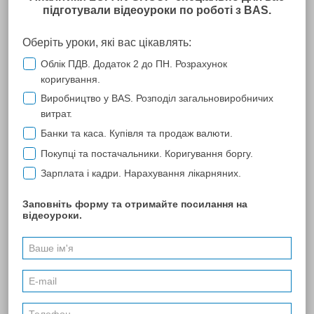
ТОВ "Фірма Меганом"
Компанія ЛОПАНЬ є нашим постійним партнером з 2008 року
в галузі інформаційно-електронного забезпечення щодо
подання звітності в електронному вигляді, обміну з нашими
контрагентами документами за допомогою програмного
комплексу "М.Е.Dос IS". Компанія Лопань виконує свої
зобов'язання завжди якісно та дуже професійно.
У разі виникнення питань щодо роботи програми команда
фахівців завжди надає допомогу оперативно.
Наше підприємство і надалі планує співпрацю з Компанією
ЛОПАНЬ.
ПОПЕРЕДНЯ
39
40
41
42
43
44
45
...
46
53
...
174
257
...
270
НАСТУПНА