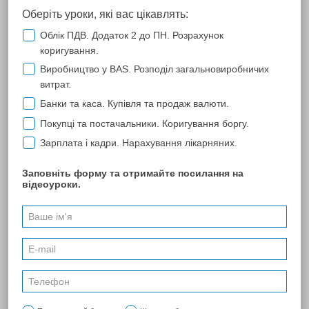
ТОВ УРСП "Студбуд"
Сотрудничество с компанией "ЛОПАНЬ" по использованию
программы "М.Е.Dос" нас удовлетворяет полностью.
Все обновления вовремя, консультации Ваших специалистов на
профессиональном уровне.
Благодарим весь коллектив за отличную работу.
ПОПЕРЕДНЯ
41
42
43
44
45
46
47
...
46
53
...
174
257
...
270
НАСТУПНА