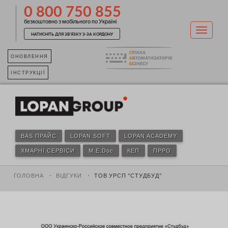
0 800 750 855
безкоштовно з мобільного по Україні
НАТИСНІТЬ ДЛЯ ЗВ'ЯЗКУ З-ЗА КОРДОНУ
ОНОВЛЕННЯ
ІНСТРУКЦІЇ
BAS ПРАЙС
LOPAN SOFT
LOPAN ACADEMY
ХМАРНІ СЕРВІСИ
M.E.Doc
КЕП
ПРРО
ГОЛОВНА
ВІДГУКИ
ТОВ УРСП "СТУДБУД"