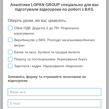
ТОВ "АБ Володимира Капустіна"
З компанією "ЛОПАНЬ" наше підприємство працює багато
років, бухгалтерія успішно користується програмою "МЕDос
IS", юристи - ЛІГА: ЗАКОН, періодично відвідуємо
бухгалтерські семінари. Відгуки можемо залишити лише добрі
– співробітники завжди готові надати допомогу, обов'язково
підкажуть, передзвонять у разі виникнення будь-яких питань.
При відвідуванні офісу, в основному для продовження дії
електронних цифрових підписів, хотілося б відзначити
своєчасний прийом фахівців, відсутність черг, що економить
час і зберігає гарний настрій клієнта. Особливо приємно, що
проводяться акції та розіграші призів. Загалом, враження про
компанію з погляду співпраці позитивне, сподіваємось і на
подальшу високу якість усіх робіт та послуг у галузі супроводу
програмних продуктів, оптимальні ціни та виконання
поставлених завдань у мінімальні терміни.
ПОПЕРЕДНЯ
37
46
...
50
51
52
53
54
55
56
...
74
...
174
257
...
270