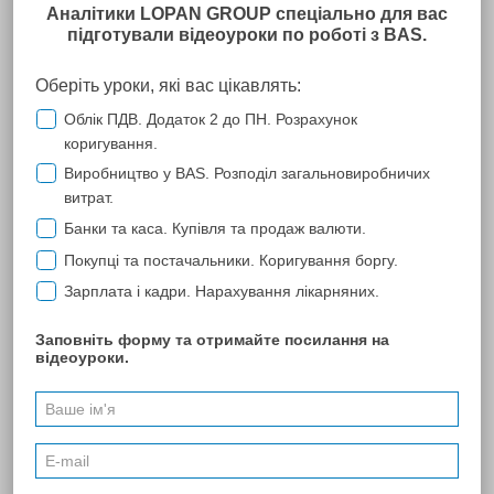
ТОВ "Харківенергоремонт плюс"
ТОВ "Харківенергоремонт плюс" співпрацює з компанією
"Лопань" понад п'ять років. За цей час ми переконалися у
високій кваліфікації фахівців компанії, у високій якості послуг,
які вони надають. При техпідтримці компанії "Лопань"
програма "М.Е.DОС" функціонує безперебійно, незважаючи на
питання, що неодноразово виникали у нас, які в будь-який час
успішно вирішувалися спеціалістами компанії. Завдяки
гнучкій ціновій політиці компанії "Лопань" наше
підприємство завжди може оплатити техпідтримку.
Особлива подяка за семінари, які влаштовує компанія
"Лопань". На цих семінарах наша бухгалтерія неодноразово
знаходила відповіді на нестандартні питання, що виникають у
ході роботи.
ПОПЕРЕДНЯ
53
...
65
66
67
68
69
70
71
...
74
81
88
...
174
257
...
270