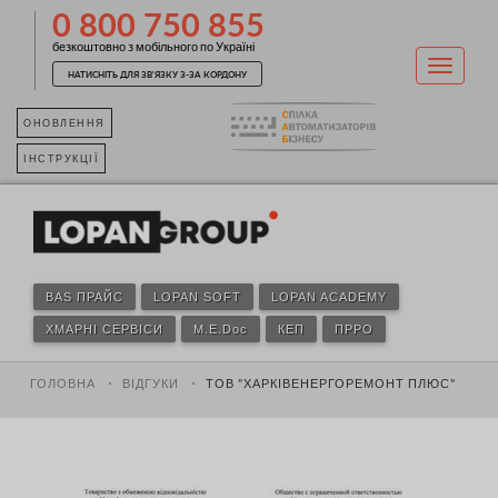
0 800 750 855
безкоштовно з мобільного по Україні
НАТИСНІТЬ ДЛЯ ЗВ'ЯЗКУ З-ЗА КОРДОНУ
ОНОВЛЕННЯ
ІНСТРУКЦІЇ
BAS ПРАЙС
LOPAN SOFT
LOPAN ACADEMY
ХМАРНІ СЕРВІСИ
M.E.Doc
КЕП
ПРРО
ГОЛОВНА
ВІДГУКИ
ТОВ "ХАРКІВЕНЕРГОРЕМОНТ ПЛЮС"