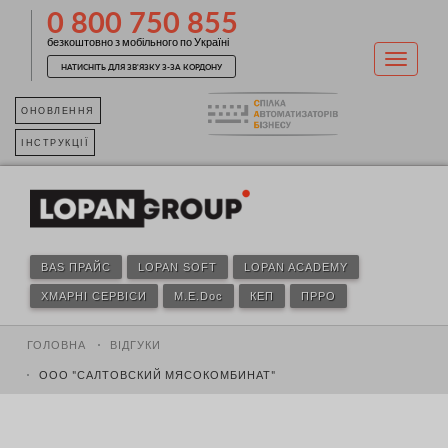
0 800 750 855
безкоштовно з мобільного по Україні
НАТИСНІТЬ ДЛЯ ЗВ'ЯЗКУ З-ЗА КОРДОНУ
ОНОВЛЕННЯ
ІНСТРУКЦІЇ
BAS ПРАЙС
LOPAN SOFT
LOPAN ACADEMY
ХМАРНІ СЕРВІСИ
M.E.Doc
КЕП
ПРРО
ГОЛОВНА
ВІДГУКИ
ООО "САЛТОВСКИЙ МЯСОКОМБИНАТ"