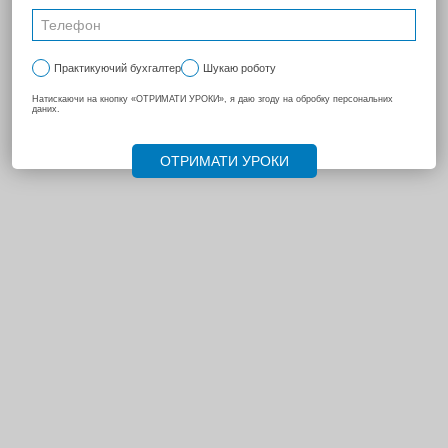
...
{next_10}
...
174
257
...
270
НАСТУПНА