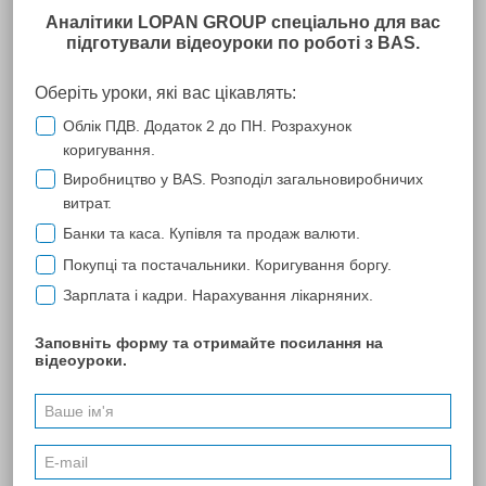
ООО "Салтовский мясокомбинат"
Сотрудничество с компанией "Лопань" в области
информационно-правового обеспечения и электронной
отчетности началось в 2007 г. и продолжается по настоящее
время. Мы сотрудничаем по программному продукту M.E.Doc
и посещаем бухгалтерские семинары. Служба поддержки
компании "Лопань" работает качественно, т.к. обращение
возможно в течение рабочего дня по многоканальному
телефону или на электронную почту, всегда получаем
исчерпывающий ответ и число обращений в течение дня
неограниченно. За время сотрудничества компания
неоднократно подтверждала свой высокий профессионализм и
компетентность по многим вопросам.
Надеемся на плодотворное и долгосрочное сотрудничество.
ПОПЕРЕДНЯ
74
81
...
85
86
87
88
89
90
91