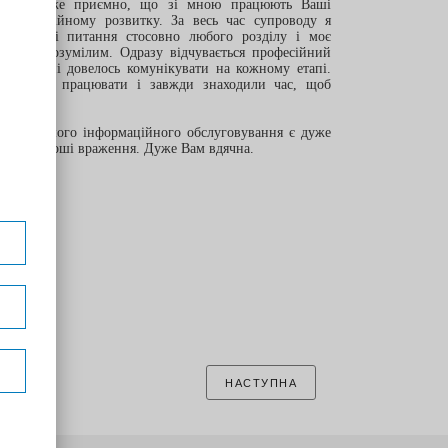
часно. Дуже приємно, що зі мною працюють Ваші
у професійному розвитку. За весь час супроводу я
а будь-які питання стосовно любого розділу і моє
ким і зрозумілим. Одразу відчувається професійний
 ким мені довелось комунікувати на кожному етапі.
еставали працювати і завжди знаходили час, щоб
 процес мого інформаційного обслуговування є дуже
лише хороші враження. Дуже Вам вдячна.
70
НАСТУПНА