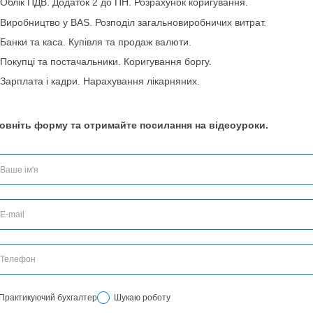
необхідну мені інформацію в
спеціалісти, які сприяють моєм
швидко отримувала відповіді н
спілкування було приємним, лег
підхід кожного члена команди з
Навіть у тяжкі часи Ви не пер
відповісти на мої питання.
Ваша команда дуже крута і весь
ефективним, швидким і залишає 
Все буде Україна.
...
...
...
1
12
13
14
15
16
17
19
37
19
174
2