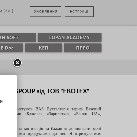
И [270]
ОНОВЛЕННЯ
ІНСТРУКЦІЇ
AN SOFT
LOPAN ACADEMY
.E.Doc
КЕП
ПРРО
LOPAN GPOUP від ТОВ "ЕКОТЕХ"
ку. Користуюсь BAS Бухгалтерія тариф Базовий
родуктами «Бджола», «Зарплатка», «Банки. UA»,
ається Ваша мотивація та бажання допомагати мені
 програмними продуктами до неї. Я отримую всю