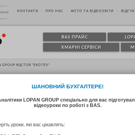
КОНТАКТИ
ПРО НАС
ФОТО ТА ВІДЕОЗВІТИ
ВІДГУК
BAS ПРАЙС
LOP
ХМАРНІ СЕРВІСИ
M
N GPOUP ВІД ТОВ "ЕКОТЕХ"
Відгуки по роботі з 
Співпрацюю з Вами з 2021 ро
оптимальний та програмними п
«TTH», «Infobox».
Я дуже задоволена, мені подоб
освоювати BAS Бухгалтерію з