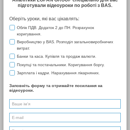
ТОВ "МКО АГРОСЕРВІС"
ТОВ "МКО АГРОСЕРВІС" працює з Вашою компанією з 2014
року із програмною продукцією "M.E.Doc".
За час нашої співпраці Ви зарекомендували себе надійним,
професійним та відповідальним партнером.
Співробітникам Вашої компанії хочеться висловити подяку за
оперативність, за вміння знайти найоптимальніше вирішення
будь-якої проблеми та найбільшу подяку за витримку та
розуміння.
Ми сподіваємось на довгострокову та плідну співпрацю.
ПОПЕРЕДНЯ
37
46
53
...
52
53
54
55
56
57
58
...
74
...
174
257
...
270
НАСТУПНА