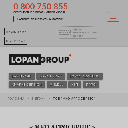
0 800 750 855
безкоштовно з мобільного по Україні
НАТИСНІТЬ ДЛЯ ЗВ'ЯЗКУ З-ЗА КОРДОНУ
ОНОВЛЕННЯ
ІНСТРУКЦІЇ
BAS ПРАЙС
LOPAN SOFT
LOPAN ACADEMY
ХМАРНІ СЕРВІСИ
M.E.Doc
КЕП
ПРРО
ГОЛОВНА
ВІДГУКИ
ТОВ "МКО АГРОСЕРВІС"