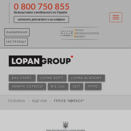
0 800 750 855
безкоштовно з мобільного по Україні
НАТИСНІТЬ ДЛЯ ЗВ'ЯЗКУ З-ЗА КОРДОНУ
ОНОВЛЕННЯ
ІНСТРУКЦІЇ
BAS ПРАЙС
LOPAN SOFT
LOPAN ACADEMY
ХМАРНІ СЕРВІСИ
M.E.Doc
КЕП
ПРРО
ГОЛОВНА
ВІДГУКИ
ГПТУЗ "ХВПУСУ"