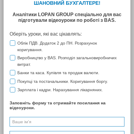
ООО "АЛЬФА-ПРОДУКТ"
У главного бухгалтера крупной торговой фирмы, каковым я
являюсь, постоянно возникает необходимость быть в курсе
изменений законодательства, компьютерных программ,
обслуживающих процесс сдачи бухгалтерской и налоговой
отчётности. В связи с этим хочется выразить благодарность
Компании Лопань за качественное обслуживание программы
"M.E.Doc": быстрые обновления в связи с меняющимся
законодательством, качественное обслуживание сервисной
службы, удобную, быструю и грамотную работу сотрудников
ООО "ЦСК "Украина" при оформлении и смене ключей
электронной подписи.
Отдельно хочется отметить удобство и полноту
предоставляемой информации системой "ЛИГА ЗАКОН",
пользование которой позволяет осуществлять грамотный
бухгалтерский учёт и держать руку на пульсе законодательства
Украины.
ПОПЕРЕДНЯ