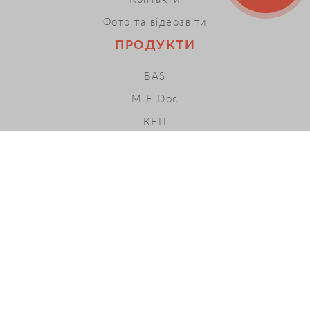
Фото та відеозвіти
ПРОДУКТИ
BAS
M.E.Doc
КЕП
ПРРО
Хмарні сервіси
LOPAN ACADEMY
ПОСЛУГИ
ІТС
ЕДО
Івенти