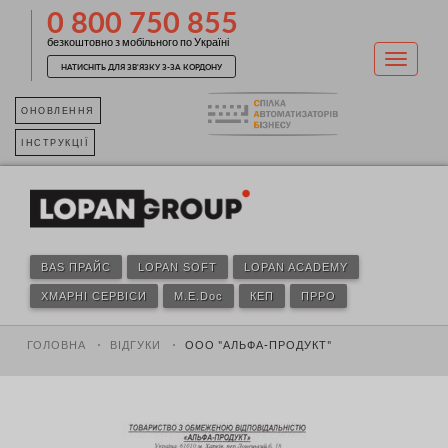
0 800 750 855
безкоштовно з мобільного по Україні
НАТИСНІТЬ ДЛЯ ЗВ'ЯЗКУ З-ЗА КОРДОНУ
ОНОВЛЕННЯ
ІНСТРУКЦІЇ
BAS ПРАЙС
LOPAN SOFT
LOPAN ACADEMY
ХМАРНІ СЕРВІСИ
M.E.Doc
КЕП
ПРРО
ГОЛОВНА
ВІДГУКИ
ООО "АЛЬФА-ПРОДУКТ"