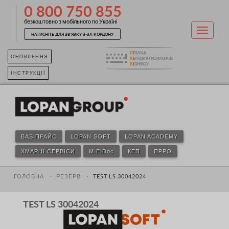
0 800 750 855
безкоштовно з мобільного по Україні
НАТИСНІТЬ ДЛЯ ЗВ'ЯЗКУ З-ЗА КОРДОНУ
ОНОВЛЕННЯ
ІНСТРУКЦІЇ
BAS ПРАЙС
LOPAN SOFT
LOPAN ACADEMY
ХМАРНІ СЕРВІСИ
M.E.Doc
КЕП
ПРРО
ГОЛОВНА
РЕЗЕРВ
TEST LS 30042024
TEST LS 30042024