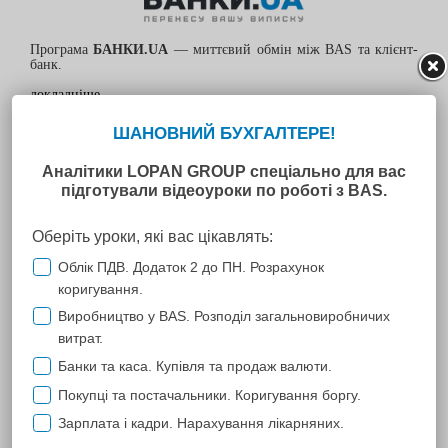
Програма
БАНКИ.UA
— миттєвий обмін між BAS та клієнт-
банк.
докладніше
від
264
до
1500
грн.
Програма
ЗАРПЛАТНИЙ ПРОЄКТ
— автоматизація виплат
зарплати і податків з BAS в клієнт-банк, відправка
розрахункових листів співробітникам на email.
докладніше
1300
грн.