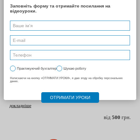
Програма
ТТН та дорожні листи
— aвтоматичне формування
та облік ТТН та дорожніх листів у BAS.
докладніше
2400
грн.
Програма
INFOBOX
— заповнить картки ваших контрагентів
в BAS даними з держреєстрів.
докладніше
від
500
грн.