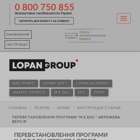
0 800 750 855
безкоштовно з мобільного по Україні
НАТИСНІТЬ ДЛЯ ЗВ'ЯЗКУ З-ЗА КОРДОНУ
ОНОВЛЕННЯ
ІНСТРУКЦІЇ
BAS ПРАЙС
LOPAN SOFT
LOPAN ACADEMY
ХМАРНІ СЕРВІСИ
M.E.Doc
КЕП
ПРРО
ГОЛОВНА
РЕЗЕРВ
АРХИВ
ИНСТРУКЦИИ СТАРЫЕ
ПЕРЕВСТАНОВЛЕННЯ ПРОГРАМИ "M.E.DOC", МЕРЕЖЕВА
ВЕРСІЯ
ПЕРЕВСТАНОВЛЕННЯ ПРОГРАМИ