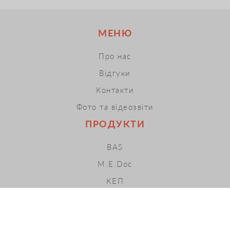
МЕНЮ
Про нас
Відгуки
Контакти
Фото та відеозвіти
ПРОДУКТИ
BAS
M.E.Doc
КЕП
ПРРО
Хмарні сервіси