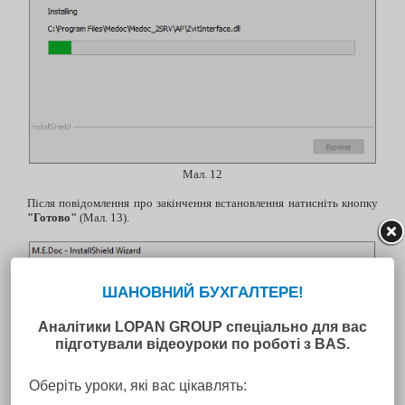
Мал. 12
Після повідомлення про закінчення встановлення натисніть кнопку
"Готово"
(Мал. 13).