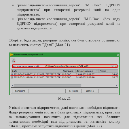
"рік-місяць-число-час-хвилини_версія" "M.E.Doc" ЄДРПОУ
підприємства" при створенні резервної копії на одне
підприємство;
"рік-місяць-число-час-хвилини_версія" "M.E.Doc" (без коду
ЄДРПОУ підприємства) при створенні резервної копії на
декілька підприємств.
Оберіть, будь ласка, резервну копію, яка була створена останньою,
та натисніть кнопку
"Далі"
(Мал. 21).
Мал. 21
У вікні з’явиться підприємство, дані якого вам необхідно відновити.
Якщо резервна копія містить бази декількох підприємств, програма
за замовчуванням позначить для відновлення всі. Залиште
позначеними необхідні вам підприємства та натисніть кнопку
"Далі"
, програма запустить відновлення даних (Мал. 22).