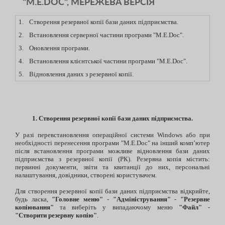
"M.E.DOC", МЕРЕЖЕВА ВЕРСІЯ
1.
Створення резервної копії бази даних підприємства.
2.
Встановлення серверної частини програми "M.E.Doc".
3.
Оновлення програми.
4.
Встановлення клієнтської частини програми "M.E.Doc".
5.
Відновлення даних з резервної копії.
1. Створення резервної копії бази даних підприємства.
У разі перевстановлення операційної системи Windows або при
необхідності перенесення програми "M.E.Doc" на інший комп’ютер
після встановлення програми можливе відновлення бази даних
підприємства з резервної копії (РК). Резервна копія містить:
первинні документи, звіти та квитанції до них, персональні
налаштування, довідники, створені користувачем.
Для створення резервної копії бази даних підприємства відкрийте,
будь ласка,
"Головне меню"
-
"Адміністрування"
-
"Резервне
копіювання"
та виберіть у випадаючому меню
"Файл"
-
"Створити резервну копію"
.