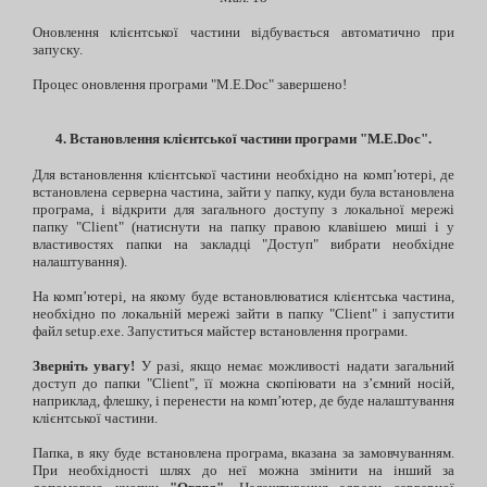
Оновлення клієнтської частини відбувається автоматично при
запуску.
Процес оновлення програми "M.E.Doc" завершено!
4. Встановлення клієнтської частини програми "M.E.Doc".
Для встановлення клієнтської частини необхідно на комп’ютері, де
встановлена серверна частина, зайти у папку, куди була встановлена
програма, і відкрити для загального доступу з локальної мережі
папку "Client" (натиснути на папку правою клавішею миші і у
властивостях папки на закладці "Доступ" вибрати необхідне
налаштування).
На комп’ютері, на якому буде встановлюватися клієнтська частина,
необхідно по локальній мережі зайти в папку "Client" і запустити
файл setup.exe. Запуститься майстер встановлення програми.
Зверніть увагу!
У разі, якщо немає можливості надати загальний
доступ до папки "Client", її можна скопіювати на з’ємний носій,
наприклад, флешку, і перенести на комп’ютер, де буде налаштування
клієнтської частини.
Папка, в яку буде встановлена програма, вказана за замовчуванням.
При необхідності шлях до неї можна змінити на інший за