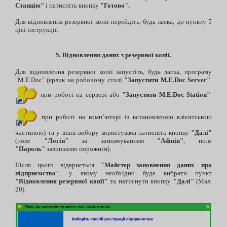
Станцію"
і натисніть кнопку
"Готово".
Для відновлення резервної копії перейдіть, будь ласка, до пункту 5
цієї інструкції.
5.
Відновлення даних з резервної копії.
Для відновлення резервної копії запустіть, будь ласка, програму
"M.E.Doc" (ярлик на робочому столі
"Запустити M.E.Doc Server"
при роботі на сервері або
"Запустити M.E.Doc Station"
при роботі на комп’ютері із встановленою клієнтською
частиною) та у вікні вибору користувача натисніть кнопку
"Далі"
(поле
"Логін"
за замовчуванням
"Admin"
, поле
"Пароль"
залишаємо порожнім).
Після цього відкриється
"Майстер заповнення даних про
підприємство"
, у якому необхідно буде вибрати пункт
"Відновлення резервної копії"
та натиснути кнопку
"Далі"
(Мал.
20).