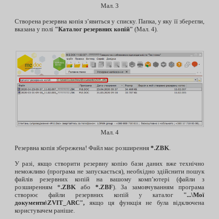
Мал. 3
Створена резервна копія з’явиться у списку. Папка, у яку її зберегли,
вказана у полі
"Каталог резервних копій"
(Мал. 4).
Мал. 4
Резервна копія збережена! Файл має розширення
*.ZBK
.
У разі, якщо створити резервну копію бази даних вже технічно
неможливо (програма не запускається), необхідно здійснити пошук
файлів резервних копій на вашому комп’ютері (файли з
розширенням *
.ZBK
або
*.ZBF
). За замовчуванням програма
створює файли резервних копій у каталог
"...\Мої
документи\ZVIT_ARC",
якщо ця функція не була відключена
користувачем раніше.