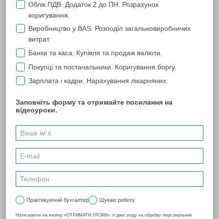
Мал. 13
Перед відновленням резервної копії необхідно попередньо оновити
програму до актуальної версії, для цього перейдіть, будь ласка, до
пункту 3 цієї інструкції.
3.
Оновлення мережевої версії програми
"M.E.Doc".
Для роботи з програмою необхідно обов’язково проводити
оновлення до останньої версії. Встановлення оновлень проводиться
на комп’ютері з серверною частиною програми "M.E.Doc", при
цьому сама програма на сервері повинна бути закрита (надалі
оновлення мережевої версії проводиться також на сервері, при
цьому на всіх клієнтських місцях програма повинна бути закрита).
Зайдіть, будь ласка, до меню
"Пуск" - "Усі програми"
і виберіть у
папці
"M.E.Doc Server"
пункт
"Моніторинг користувачів"
(Мал.
14).