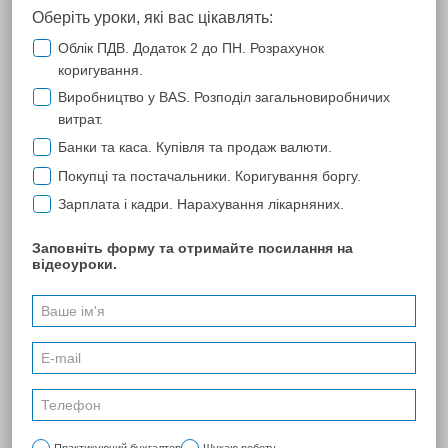
КУОЗ "ОКБ-ЦЭМП и МК"
КЗОЗ "Обласна клінічна лікарня - центр екстреної медичної
допомоги та медицини катастроф" (код ЄДРПОУ 02003563)
висловлює подяку компанії за оперативну, злагоджену роботу
колективу, готову допомогти в будь-якій складній ситуації,
професіоналізм і сподіваємося на подальшу плідну співпрацю.
ПОПЕРЕДНЯ
174
...
166
174
184
...
187
188
189
190
191
192
193
...
194
208
...
270
НАСТУПНА