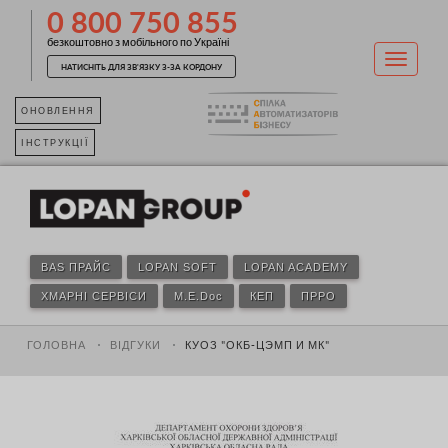
0 800 750 855
безкоштовно з мобільного по Україні
НАТИСНІТЬ ДЛЯ ЗВ'ЯЗКУ З-ЗА КОРДОНУ
ОНОВЛЕННЯ
ІНСТРУКЦІЇ
BAS ПРАЙС
LOPAN SOFT
LOPAN ACADEMY
ХМАРНІ СЕРВІСИ
M.E.Doc
КЕП
ПРРО
ГОЛОВНА
ВІДГУКИ
КУОЗ "ОКБ-ЦЭМП И МК"