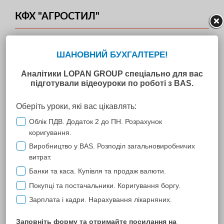
КФХ "АГРОСТИЛ"
Наше предприятие сотрудничает с Вашей компанией с марта
2016 года.
Ваша программа создана для сельскохозяйственных
предприятий, наша организация и является
сельскохозяйственным предприятием.
Ранее мы вели бухгалтерский учет вручную, а сейчас мы
"ЛЕДИ".
У нас были сложности учета - группировок, оборотов, актов
сверки (потому, что это мы выписывали с бумажных
носителей).
Наши впечатления о Вашем сервисе только теплые и
впечатляющие.
Ваши специалисты очень отзывчивы, добродушны, на
протяжении 2016 года мы не услышали от них негодований на
наши иногда закрученные вопросы.
При закрытии 2016 года мы столкнулись с очень большой
проблемой по закрытию счета 231, но Ваши специалисты,