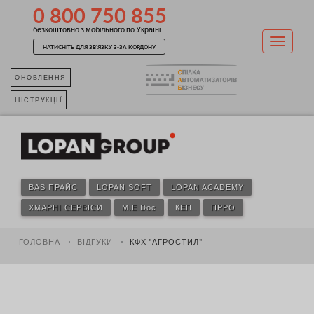
0 800 750 855
безкоштовно з мобільного по Україні
НАТИСНІТЬ ДЛЯ ЗВ'ЯЗКУ З-ЗА КОРДОНУ
ОНОВЛЕННЯ
ІНСТРУКЦІЇ
BAS ПРАЙС
LOPAN SOFT
LOPAN ACADEMY
ХМАРНІ СЕРВІСИ
M.E.Doc
КЕП
ПРРО
ГОЛОВНА
ВІДГУКИ
КФХ "АГРОСТИЛ"