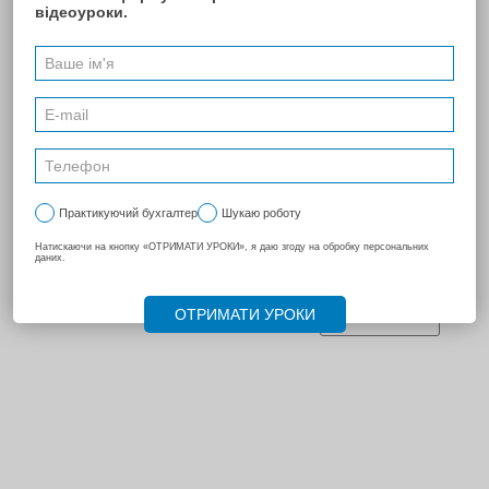
специалисты с большой буквы - все абсолютно, но особенно
мы очень благодарны Белкиной Ирине, которая была с нами в
течение 3 дней, и ни разу мы не отметили себе о ее
негодовании по отношению к нашему предприятию, а у нас
все-таки 3 рабочих места, три разных по характеру бухгалтера.
Очень Вам признательны и благодарны за Ваше терпение и
Ваш благодарный труд.
ПОПЕРЕДНЯ
174
...
224
232
241
...
239
240
241
242
243
244
245
...
270
НАСТУПНА