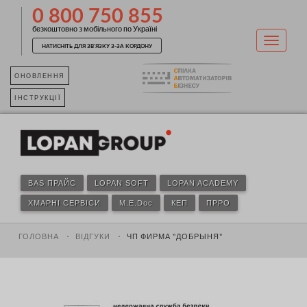
0 800 750 855
безкоштовно з мобільного по Україні
НАТИСНІТЬ ДЛЯ ЗВ'ЯЗКУ З-ЗА КОРДОНУ
ОНОВЛЕННЯ
ІНСТРУКЦІЇ
BAS ПРАЙС
LOPAN SOFT
LOPAN ACADEMY
ХМАРНІ СЕРВІСИ
M.E.Doc
КЕП
ПРРО
ГОЛОВНА
ВІДГУКИ
ЧП ФИРМА "ДОБРЫНЯ"