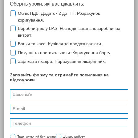
ЧП фирма "Добрыня"
С Компанией Лопань наше предприятие сотрудничает уже не
первый год. Работой Компании Лопань довольны. Все вопросы
решаются оперативно и профессионально. Сотрудники
компании приветливы, вежливы, терпеливы. Наше
предприятие надеется на дальнейшее плодотворное
сотрудничество с Компанией Лопань.
ПОПЕРЕДНЯ
174
...
224
232
241
...
245
246
247
248
249
250
251
...
270
НАСТУПНА