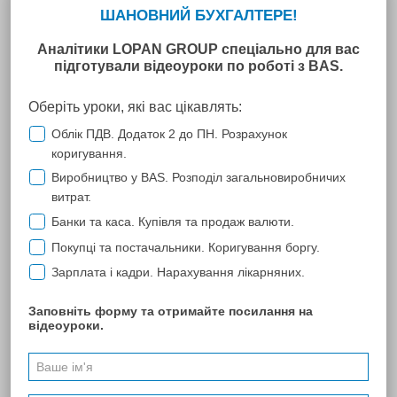
ООО "Светодиодные технологии
Украина"
Сотрудничество с Компанией "Лопань" у ООО "Светодиодные
технологии Украина" началось с оформления ключей
электронной цифровой подписи. Комфортные условия,
оперативность и отсутствие очередей уже тогда приятно
удивили.
С развитием Компании развивалось и расширялось наше
сотрудничество: знакомство и дальнейшая работа с
программным продуктом М.Е.Dос для подачи электронной
отчетности в контролирующие органы, обмен первичной
документацией и налоговыми накладными с контрагентами,
проведение профессиональных семинаров с компетентными
специалистами. Все это значительно облегчило работу нашей
бухгалтерии, за что отдельное спасибо.
Благодарим Компанию "Лопань" за профессионализм,
новаторство, оперативность, отзывчивость и компетентность.