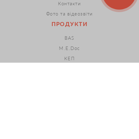
Контакти
Фото та відеозвіти
ПРОДУКТИ
BAS
M.E.Doc
КЕП
ПРРО
Хмарні сервіси
LOPAN ACADEMY
ПОСЛУГИ
ІТС
ЕДО
Івенти