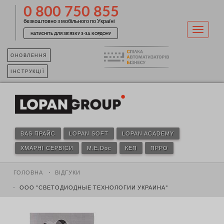
0 800 750 855
безкоштовно з мобільного по Україні
НАТИСНІТЬ ДЛЯ ЗВ'ЯЗКУ З-ЗА КОРДОНУ
ОНОВЛЕННЯ
ІНСТРУКЦІЇ
BAS ПРАЙС
LOPAN SOFT
LOPAN ACADEMY
ХМАРНІ СЕРВІСИ
M.E.Doc
КЕП
ПРРО
ГОЛОВНА
ВІДГУКИ
ООО "СВЕТОДИОДНЫЕ ТЕХНОЛОГИИ УКРАИНА"