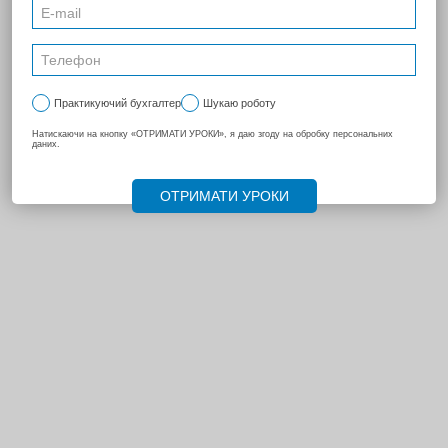
ПОПЕРЕДНЯ
174
...
208
215
224
...
227
228
229
230
231
232
233
...
270
НАСТУПНА