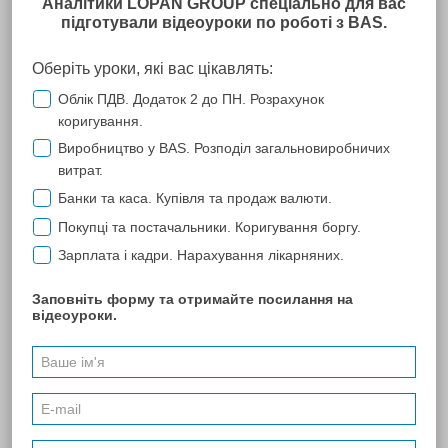
ООО "ТехноДорСервис"
Уважаемые партнеры!
Ваше предприятие является нашим долгосрочным и надежным
партнером в области предоставления информационных услуг (более
пяти лет).
Наше предприятие выражает благодарность специалистам
Компании "Лопань" за профессиональную компетентность,
ответственность и доброжелательность при решении вопросов.
Мы верим в сохранение сложившихся деловых отношений,
надеемся на дальнейшее сотрудничество. Желаем успешного
развития и достижения новых вершин в бизнесе.
ПОПЕРЕДНЯ
174
257
...
251
257
262
...
262
263
264
265
266
267
268
...
270