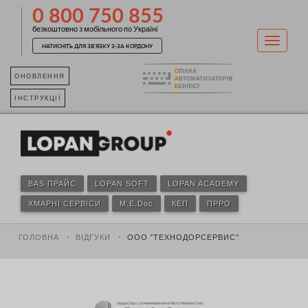
0 800 750 855
безкоштовно з мобільного по Україні
НАТИСНІТЬ ДЛЯ ЗВ'ЯЗКУ З-ЗА КОРДОНУ
ОНОВЛЕННЯ
ІНСТРУКЦІЇ
BAS ПРАЙС
LOPAN SOFT
LOPAN ACADEMY
ХМАРНІ СЕРВІСИ
M.E.Doc
КЕП
ПРРО
ГОЛОВНА
ВІДГУКИ
ООО "ТЕХНОДОРСЕРВИС"