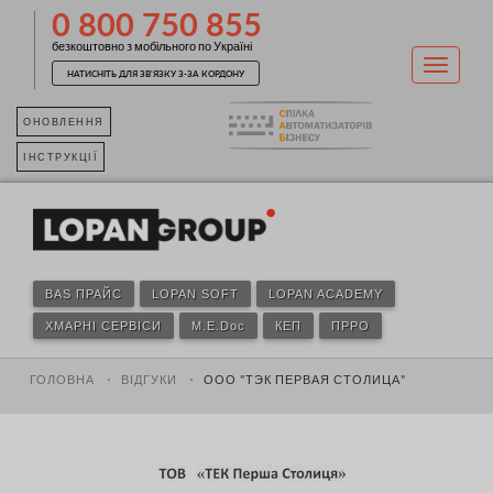
0 800 750 855
безкоштовно з мобільного по Україні
НАТИСНІТЬ ДЛЯ ЗВ'ЯЗКУ З-ЗА КОРДОНУ
ОНОВЛЕННЯ
ІНСТРУКЦІЇ
BAS ПРАЙС
LOPAN SOFT
LOPAN ACADEMY
ХМАРНІ СЕРВІСИ
M.E.Doc
КЕП
ПРРО
ГОЛОВНА
ВІДГУКИ
ООО "ТЭК ПЕРВАЯ СТОЛИЦА"