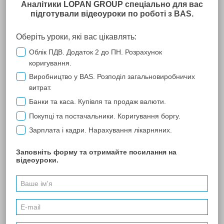
ООО "ТЭК Первая Столица"
TOB "ТЕК Перша Столиця" співпрацює з компанією Лопань
більше двох років, за цей час компанія зарекомендувала себе
надійним партнером у супроводженні програмного продукту
M.E.Doc та в наданні послуг з оформлення електронно-
цифрових ключів. Співпраця с компанією Лопань надала змогу
значно спростити подання звітності до контролюючих органів
та прискорити документообіг з контрагентами.
ТОВ "ТЕК Перша Столиця" висловлює подяку компанії
Лопань, особливо технічній підтримці, за професіоналізм,
надійність, оперативність та незмінну якість послуг.
Сподіваймося на подальшу плідну співпрацю.
ПОПЕРЕДНЯ
174
...
208
215
...
215
216
217
218
219
220
221
...
224
232
241
...
270