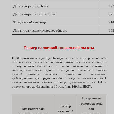
Дети в возрасте до 6 лет
17
Дети в возрасте от 6 до 18 лет
22
Трудоспособные лица
21
Лица, утратившие трудоспособность
16
Размер налоговой социальной льготы
НСЛ применяем
к доходу (в виде зарплаты и приравненные к
ней выплаты, компенсации, вознаграждения), начисленному в
пользу налогоплательщика в течение отчетного налогового
месяца, если размер данного дохода не превышает суммы,
равной размеру месячного прожиточного минимума,
действующего для трудоспособного лица по состоянию на 1
января отчетного налогового года, умноженного на 1,4 и
округленного до ближайших 10 грн. (
п.п. 169.4.1 НКУ
).
Предельный
размер дохода
Размер
Вид налоговой
для
налоговой