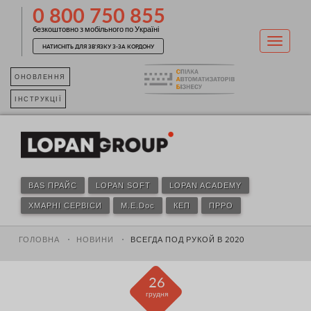
0 800 750 855
безкоштовно з мобільного по Україні
НАТИСНІТЬ ДЛЯ ЗВ'ЯЗКУ З-ЗА КОРДОНУ
ОНОВЛЕННЯ
ІНСТРУКЦІЇ
BAS ПРАЙС
LOPAN SOFT
LOPAN ACADEMY
ХМАРНІ СЕРВІСИ
M.E.Doc
КЕП
ПРРО
ГОЛОВНА
НОВИНИ
ВСЕГДА ПОД РУКОЙ В 2020
26
грудня