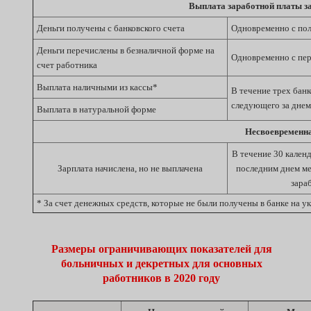
Выплата заработной платы за
Деньги получены с банковского счета
Одновременно с пол
Деньги перечислены в безналичной форме на
Одновременно с пер
счет работника
Выплата наличными из кассы*
В течение трех банк
следующего за дне
Выплата в натуральной форме
Несвоевременна
В течение 30 кален
Зарплата начислена, но не выплачена
последним днем ме
зара
*
За счет денежных средств, которые не были получены в банке на ук
Размеры ограничивающих показателей для
больничных и декретных для основных
работников в 2020 году