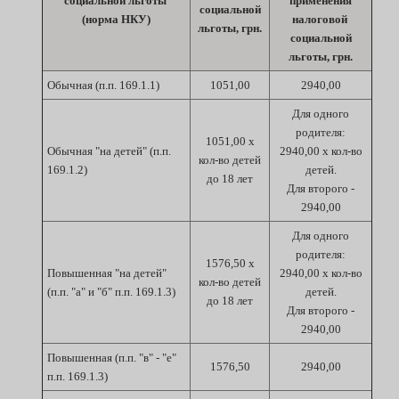
социальной льготы
применения
социальной
(норма НКУ)
налоговой
льготы, грн.
социальной
льготы, грн.
Обычная (п.п. 169.1.1)
1051,00
2940,00
Для одного
родителя:
1051,00 х
Обычная "на детей" (п.п.
2940,00 х кол-во
кол-во детей
169.1.2)
детей.
до 18 лет
Для второго -
2940,00
Для одного
родителя:
1576,50 х
Повышенная "на детей"
2940,00 х кол-во
кол-во детей
(п.п. "а" и "б" п.п. 169.1.3)
детей.
до 18 лет
Для второго -
2940,00
Повышенная (п.п. "в" - "е"
1576,50
2940,00
п.п. 169.1.3)