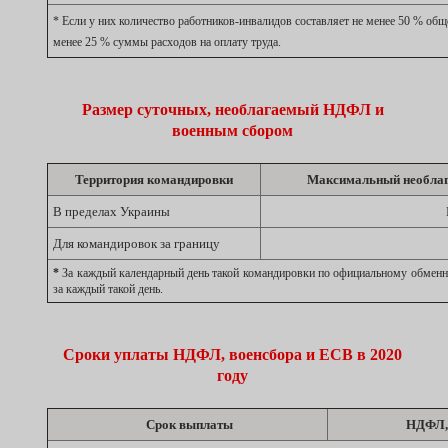
*
Если у них количество работников-инвалидов составляет не менее 50 % общ
менее 25 % суммы расходов на оплату труда.
Размер суточных, необлагаемый НДФЛ и
военным сбором
Территория командировки
Максимальный необлага
В пределах Украины
Для командировок за границу
*
За каждый календарный день такой командировки по официальному обменно
за каждый такой день.
Сроки уплаты НДФЛ, военсбора и ЕСВ в 2020
году
Срок выплаты
НДФЛ, 