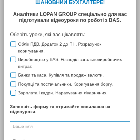
рабочие дни с 8 до 20 часов
.
Техническое обслуживание и регламентные работы, требующие
остановки ЕРНН, не проводятся в течение операционного дня,
кроме аварийных случаев.
Если 15 число или последний день
месяца приходятся на выходной, праздничный или нерабочий
день, такой день считается операционным днем
.
Напомним, что согласно
п. 201.10 ст. 201 НКУ
регистрация
налоговых накладных и/или расчетов корректировки к
налоговым накладным в ЕРНН должна осуществляться с учетом
предельных сроков:
для НН/РК, составленных
с 1 по 15 календарный
день
(
включительно
) календарного месяца, -
до последнего
дня
(
включительно
) календарного месяца, в котором они
составлены;
для НН/РК, составленных
с 16 по последний календарный
день
(
включительно
) календарного месяца, -
до 15
календарного дня
(
включительно
) календарного месяца,
следующего за месяцем, в котором они составлены;
для расчетов корректировки, составленных поставщиком
товаров/услуг к налоговой накладной, составленной на
получателя-плательщика налога, в которых
предусматривается
уменьшение суммы
компенсации
стоимости товаров/услуг их поставщику, -
в течение 15
календарных дней
со дня получения такого расчета
корректировки к налоговой накладной получателем