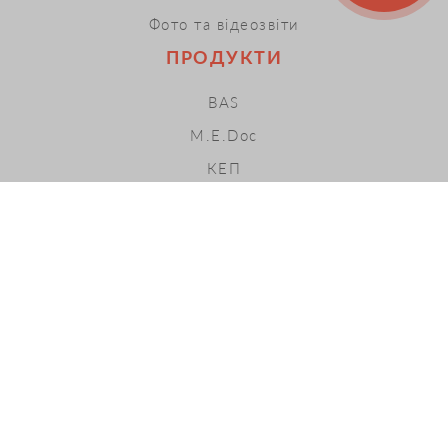
Фото та відеозвіти
ПРОДУКТИ
BAS
M.E.Doc
КЕП
ПРРО
Хмарні сервіси
LOPAN ACADEMY
ПОСЛУГИ
ІТС
ЕДО
Івенти
Інструкції