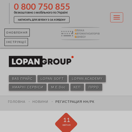
0 800 750 855
безкоштовно з мобільного по Україні
НАТИСНІТЬ ДЛЯ ЗВ'ЯЗКУ З-ЗА КОРДОНУ
ОНОВЛЕННЯ
ІНСТРУКЦІЇ
BAS ПРАЙС
LOPAN SOFT
LOPAN ACADEMY
ХМАРНІ СЕРВІСИ
M.E.Doc
КЕП
ПРРО
ГОЛОВНА
НОВИНИ
РЕГИСТРАЦИЯ НН/РК
11
квітня