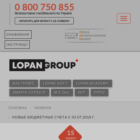
0 800 750 855
безкоштовно з мобільного по Україні
НАТИСНІТЬ ДЛЯ ЗВ'ЯЗКУ З-ЗА КОРДОНУ
ОНОВЛЕННЯ
ІНСТРУКЦІЇ
BAS ПРАЙС
LOPAN SOFT
LOPAN ACADEMY
ХМАРНІ СЕРВІСИ
M.E.Doc
КЕП
ПРРО
ГОЛОВНА
НОВИНИ
НОВЫЕ БЮДЖЕТНЫЕ СЧЕТА С 02.07.2018 Г.
15
червня