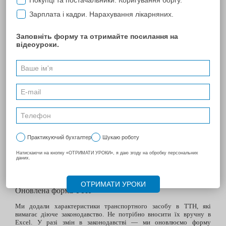
Облік палива в BAS
Інтеграція з BAS дозволяє формувати документи переміщення
пального та списувати пальне в обліку. Формування документів
списання палива проводиться з усіма необхідними проводками в
BAS.
Оновлена форма ТТН
Ми додали характеристики транспортного засобу в ТТН, які
вимагає діюче законодавство. Не потрібно вносити їх вручну в
Excel. У разі змін в законодавстві — ми оновлюємо форму