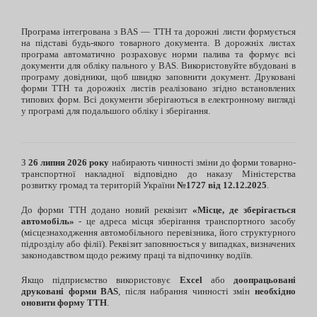
Програма інтегрована з BAS — ТТН та дорожні листи формується
на підставі будь-якого товарного документа. В дорожніх листах
програма автоматично розраховує норми палива та формує всі
документи для обліку пального у BAS. Використовуйте вбудовані в
програму довідники, щоб швидко заповнити документ. Друковані
форми ТТН та дорожніх листів реалізовано згідно встановлених
типових форм. Всі документи зберігаються в електронному вигляді
у програмі для подальшого обліку і зберігання.
З
26 липня 2026 року
набирають чинності зміни до форми товарно-
транспортної накладної відповідно до наказу Міністерства
розвитку громад та територій України
№1727 від 12.12.2025
.
До форми ТТН додано новий реквізит
«Місце, де зберігається
автомобіль»
- це адреса місця зберігання транспортного засобу
(місцезнаходження автомобільного перевізника, його структурного
підрозділу або філії). Реквізит заповнюється у випадках, визначених
законодавством щодо режиму праці та відпочинку водіїв.
Якщо підприємство використовує
Excel
або
доопрацьовані
друковані форми BAS
, після набрання чинності змін
необхідно
оновити форму ТТН
.