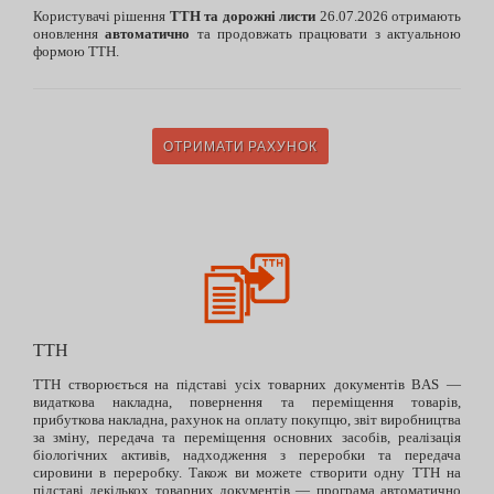
Користувачі рішення
ТТН та дорожні листи
26.07.2026 отримають
оновлення
автоматично
та продовжать працювати з актуальною
формою ТТН.
ОТРИМАТИ РАХУНОК
ТТН
ТТН створюється на підставі усіх товарних документів BAS —
видаткова накладна, повернення та переміщення товарів,
прибуткова накладна, рахунок на оплату покупцю, звіт виробництва
за зміну, передача та переміщення основних засобів, реалізація
біологічних активів, надходження з переробки та передача
сировини в переробку. Також ви можете створити одну ТТН на
підставі декількох товарних документів — програма автоматично