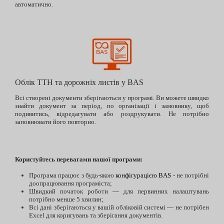
автоматично.
Облік ТТН та дорожніх листів у BAS
Всі створені документи зберігаються у програмі. Ви можете швидко
знайти документ за період, по організації і замовнику, щоб
подивитись, відредагувати або роздрукувати. Не потрібно
заповнювати його повторно.
Користуйтесь перевагами нашої програми:
Програма працює з будь-якою
конфігурацією BAS
- не потрібні
доопрацювання програміста;
Швидкий початок роботи — для первинних налаштувань
потрібно менше 5 хвилин;
Всі дані зберігаються у вашій обліковій системі — не потрібен
Excel для коригувань та зберігання документів.