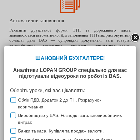
Автоматичне заповнення
Реквізити друкованої форми ТТН та дорожнього листа
заповнюються автоматично. Для заповнення ТТН використовуються
облікові дані BAS — супровідні документи, вага товарів,
автомобільний перевізник, замовник, вантажовідправник,
вантажоодержувач та інші. Для автоматичного розрахунку норми
палива в дорожньому листі передбачені всі можливі коефіцієнти.
Зручні довідники та налаштування
Програма зберігає дані про транспортні засоби, причепи та водіїв.
Обирайте потрібні дані, щоб швидко заповнити документ. Жодних
помилок ручного введення.