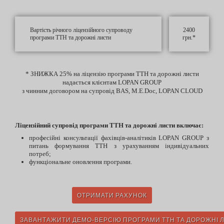
Вартість річного ліцензійного супроводу
2400
програми ТТН та дорожні листи
грн.*
* ЗНИЖКА 25% на ліцензію програми ТТН та дорожні листи
надається клієнтам LOPAN GROUP
з чинним договором на супровід BAS, M.E.Doc, LOPAN CLOUD
Ліцензійний супровід програми ТТН та дорожні листи включає:
професійні консультації фахівців-аналітиків LOPAN GROUP з
питань формування ТТН з урахуванням індивідуальних
потреб;
функціональне оновлення програми.
ОТРИМАТИ РАХУНОК
ЗАВАНТАЖИТИ ДЕМО-ВЕРСІЮ ПРОГРАМИ ТТН ТА ДОРОЖНІ 