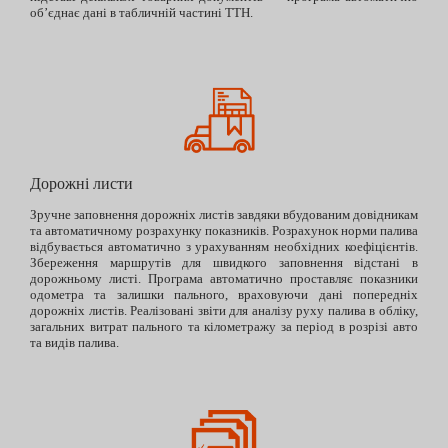
об’єднає дані в табличній частині ТТН.
Дорожні листи
Зручне заповнення дорожніх листів завдяки вбудованим довідникам
та автоматичному розрахунку показників. Розрахунок норми палива
відбувається автоматично з урахуванням необхідних коефіцієнтів.
Збереження маршрутів для швидкого заповнення відстані в
дорожньому листі. Програма автоматично проставляє показники
одометра та залишки пального, враховуючи дані попередніх
дорожніх листів. Реалізовані звіти для аналізу руху палива в обліку,
загальних витрат пального та кілометражу за період в розрізі авто
та видів палива.