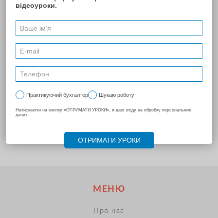
Отримуйте рахунок сьогодні, сплачуйте в ЧОРНУ П’ЯТНИЦЮ!
ОТРИМАТИ РАХУНОК
Встановлення, налаштування і навчання програмам проводиться
безкоштовно, он-лайн, в будь-якій точці України.
Не пропустіть супер-знижки!
МЕНЮ
Про нас