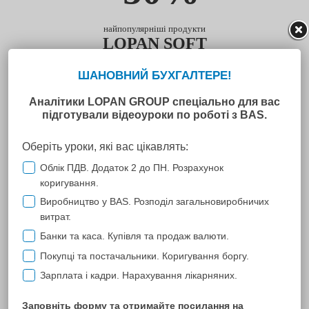
найпопулярніші продукти
LOPAN SOFT
Банки.UA
- миттєвий перенос виписки з будь-якого банку
України в вашу BAS або 1С:Підприємство.
докладніше
ЗАРПЛАТКА
- розрахунок відпускних, лікарняних і
відряджень для BAS.
докладніше
InfoBOX
- заповнить картки ваших контрагентів даними з
держреєстрів.
докладніше