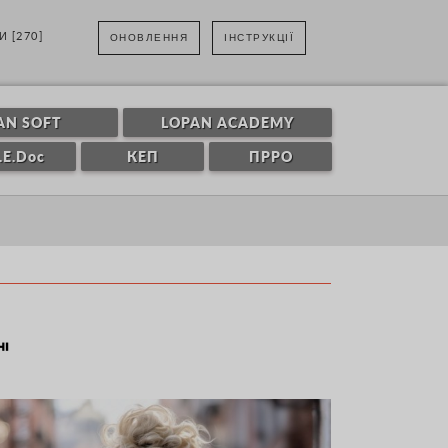
И [270]
ОНОВЛЕННЯ
ІНСТРУКЦІЇ
AN SOFT
LOPAN ACADEMY
.E.Doc
КЕП
ПРРО