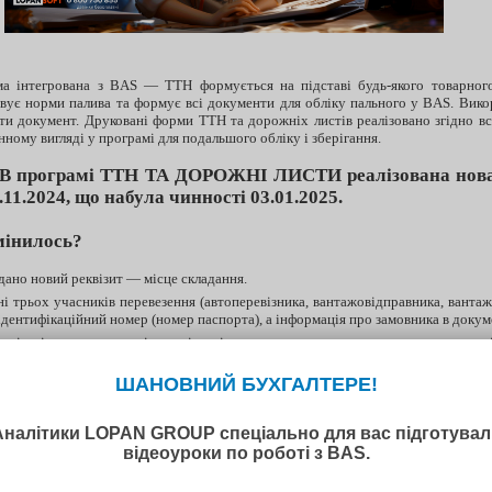
а інтегрована з BAS — ТТН формується на підставі будь-якого товарног
вує норми палива та формує всі документи для обліку пального у BAS. Вико
ти документ. Друковані форми ТТН та дорожніх листів реалізовано згідно в
нному вигляді у програмі для подальшого обліку і зберігання.
В програмі ТТН ТА ДОРОЖНІ ЛИСТИ реалізована нова 
4.11.2024, що набула чинності 03.01.2025.
мінилось?
дано новий реквізит — місце складання.
ні трьох учасників перевезення (автоперевізника, вантажовідправника, ванта
ідентифікаційний номер (номер паспорта), а інформація про замовника в докуме
алізація даних про водія - окрім прізвища та коду, додано поле для номера вод
я сільськогосподарських підприємств: в таблиці “Відомості про вантаж”розши
ва йде про м’ясну продукцію від забою копитних тварин та умови зб
емпературний режим).
ОТРИМАТИ РАХУНОК