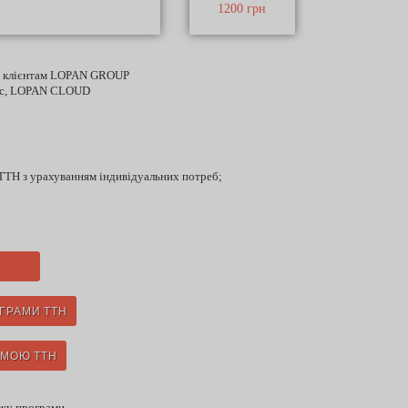
1200 грн
я клієнтам LOPAN GROUP
Doc, LOPAN CLOUD
ТТН з урахуванням індивідуальних потреб;
ГРАМИ ТТН
АМОЮ ТТН
ажу програми.