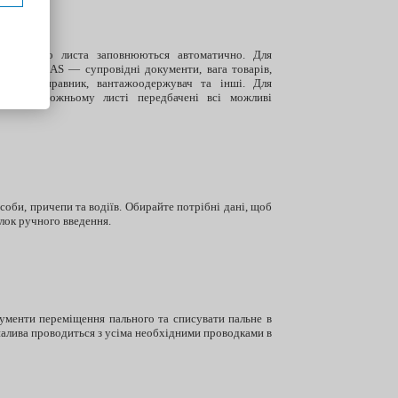
орожнього листа заповнюються автоматично. Для
ві дані BAS — супровідні документи, вага товарів,
антажовідправник, вантажоодержувач та інші. Для
ва в дорожньому листі передбачені всі можливі
соби, причепи та водіїв. Обирайте потрібні дані, щоб
ок ручного введення.
ументи переміщення пального та списувати пальне в
палива проводиться з усіма необхідними проводками в