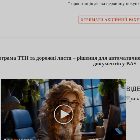
* пропозиція діє на первинну покуп
ОТРИМАТИ АКЦІЙНИЙ РАХ
грама ТТН та дорожні листи – рішення для автоматичн
документів у BAS
ВІД
Трива