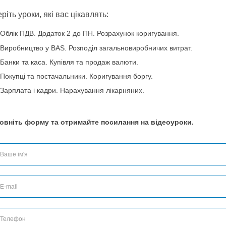
ТТН
ТТН створюється на підставі усіх товарн
та переміщення товарів, прибуткова накла
зміну, передача та переміщення основних з
переробки та передача сировини в переро
декількох товарних документів — програ
ТТН.
Дорожні листи
Зручне заповнення дорожніх листів з
розрахунку показників. Розрахунок нор
необхідних коефіцієнтів. Збереження
дорожньому листі. Програма автоматично 
враховуючи дані попередніх дорожніх ли
обліку, загальних витрат пального та кіломе