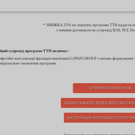
* ЗНИЖКА 25% на ліцензію програми ТТН надаєтьс
з чинним договором на супровід BAS, M.E.
йний супровід програми ТТН включає:
офесійні консультації фахівців-аналітиків LOPAN GROUP з питань формування 
нкціональне оновлення програми.
ОТРИМАТИ РАХУНОК
ЗАВАНТАЖИТИ ДЕМО-ВЕРСІЮ ПРО
ІНСТРУКЦІЯ ПО РОБОТІ З ПРОГР
Запрошуємо до співпраці агентів з прод