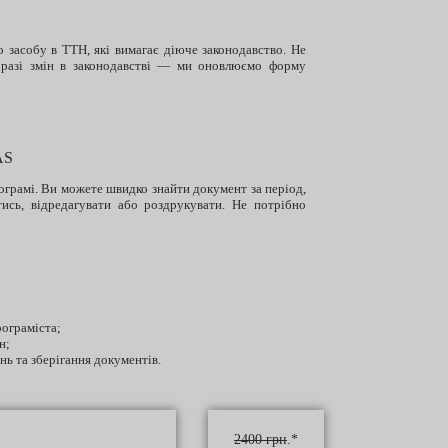
засобу в ТТН, які вимагає діюче законодавство. Не
 разі змін в законодавстві — ми оновлюємо форму
AS
ограмі. Ви можете швидко знайти документ за період,
тись, відредагувати або роздрукувати. Не потрібно
ограміста;
н;
нь та зберігання документів.
2400 грн
.*