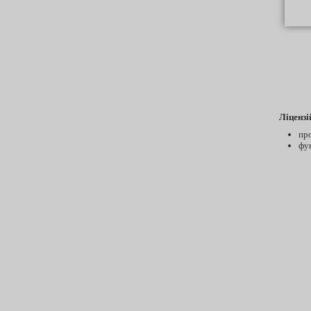
Ліцензі
пр
фу