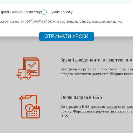
Автоматичне заповнення
Реквізити друкованої форми ТТН та д
заповнення ТТН використовуються обліко
автомобільний перевізник, замовник, в
автоматичного розрахунку норми пали
коефіцієнти.
Зручні довідники та налаштування
Програма зберігає дані про транспортні за
швидко заповнити документ. Жодних помил
Облік палива в BAS
Інтеграція з BAS дозволяє формувати док
обліку. Формування документів списання 
BAS.