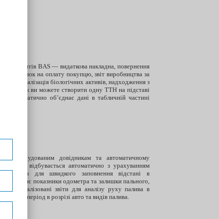
их документів BAS — видаткова накладна, повернення
дна, рахунок на оплату покупцю, звіт виробництва за
асобів, реалізація біологічних активів, надходження з
бку. Також ви можете створити одну ТТН на підставі
ма автоматично об’єднає дані в табличній частині
авдяки вбудованим довідникам та автоматичному
ми палива відбувається автоматично з урахуванням
 маршрутів для швидкого заповнення відстані в
проставляє показники одометра та залишки пального,
стів. Реалізовані звіти для аналізу руху палива в
тражу за період в розрізі авто та видів палива.