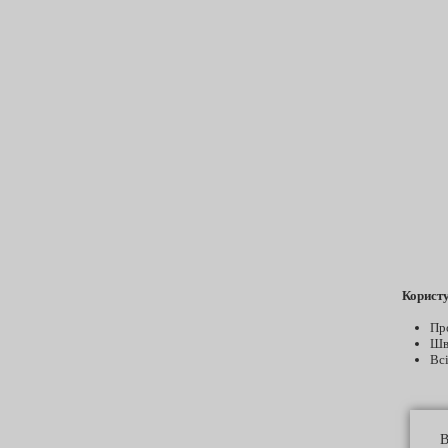
Користу
Пр
Шв
Всі
В