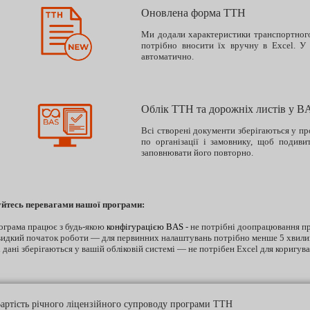
Оновлена форма ТТН
Ми додали характеристики транспортного 
потрібно вносити їх вручну в Excel. У
автоматично.
Облік ТТН та дорожніх листів у B
Всі створені документи зберігаються у пр
по організації і замовнику, щоб подиви
заповнювати його повторно.
йтесь перевагами нашої програми:
ограма працює з будь-якою
конфігурацією BAS
- не потрібні доопрацювання пр
идкий початок роботи — для первинних налаштувань потрібно менше 5 хвили
 дані зберігаються у вашій обліковій системі — не потрібен Excel для коригува
артість річного ліцензійного супроводу програми ТТН