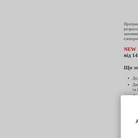
Програм
розрахо
заповни
електро
NEW
від 1
Що з
До
Да
та 
Дет
Дл
мо
(т