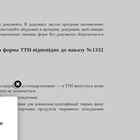
о документа. В дорожніх листах програма автоматично
ристовуйте вбудовані в програму довідники, щоб швидко
становлених типових форм. Всі документи зберігаються в
форма ТТН відповідно до наказу №1332
жоодержувача) стандартизовано — в ТТН вказується назва
нті не зазначається.
ійського посвідчення.
рено колонки для зазначення ідентифікації тварин, якщо
ерігання харчових продуктів тваринного походження