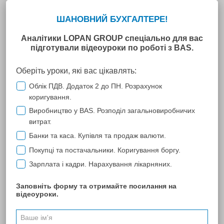
Натисніть кнопку
Показати
.
Ви отримали один рахунок – на нові сертифікати КЕП, якщо ви
обслуговуєтесь по програмі M.E.Doc в LOPAN GROUP на тарифах
Оптимальний, Оптимальний плюс, Комплексний або
Максимальний. Додатково ніяких оплат вам проводити не
потрібно. Всі послуги із супроводу КЕП (ЕЦП) входять до вашого
тарифу.
Ви отримали два рахунки – на нові сертифікати і на послугу із
супроводу КЕП (EЦП), якщо ви обслуговуєтесь по програмі
M.E.Doc в LOPAN GROUP на тарифі Базовий або зараз не маєте
діючого договору на супровід M.E.Doc в нашій компанії.
Сума рахунку на КЕП залежить від тарифу, на якому ви обслуговуєтесь,
та кількості сертифікатів, які ви використовуєте. Перевірте, будь ласка,
актуальну для вас кількість. Якщо у вас змінилась кількість КЕП з
моменту попереднього оформлення — зверніться за номером
0800750855, ми відправимо вам актуальний рахунок.
Оберіть наступний крок автопродовження, який є актуальним у
вашому випадку:
Підготовка до автопродовження КЕП, який ви використовували
для роботи з ПРРО, участі у тендерах, роботи з держреєстрами та
сайтами державних органів —
перейти
.
Формування і відправка заявок на продовження КЕП при