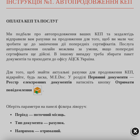
ІНСТРУКЦІЯ №1. АВТОПРОДОВЖЕННЯ КЕП
ОПЛАТА КЕП ТА ПОСЛУГ
Ми подбали про автопродовження ваших КЕП та заздалегідь
відправили вам рахунки на продовження для того, щоб ви мали час
зробити це до закінчення дії попередніх сертифікатів. Послуга
автопродовження онлайн можлива за умови, якщо попередні
сертифікати ще дійсні. В іншому випадку треба збирати пакет
документів та приходити до офісу АЦСК Україна.
Для того, щоб знайти актуальні рахунки для продовження КЕП,
відкрийте, будь ласка, M.E.Doc. У розділі
Первинні документи
—
Реєстр електронних документів
натисніть кнопку
Отримати
повідомлення
.
Оберіть параметри на панелі фільтра ліворуч:
Період — поточний місяць.
Тип документа — рахунок.
Напрямок — отриманий.