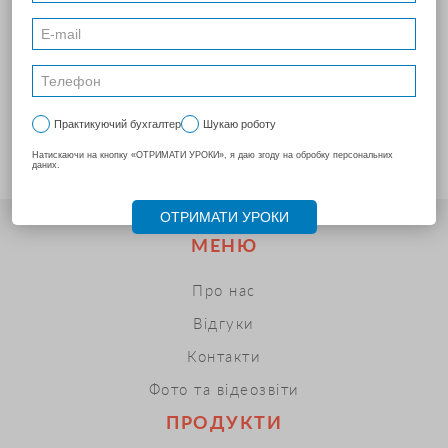
збереженні КЕП на ПК (якщо ви НЕ використовуєте токен у
роботі)
—
перейти
.
Формування і відправка заявок на продовження КЕП при
збереженні закритого ключа на токені —
перейти
.
МЕНЮ
Про нас
Відгуки
Контакти
Фото та відеозвіти
ПРОДУКТИ