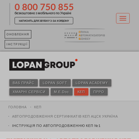
0 800 750 855
безкоштовно з мобільного по Україні
НАТИСНІТЬ ДЛЯ ЗВ'ЯЗКУ З-ЗА КОРДОНУ
ОНОВЛЕННЯ
ІНСТРУКЦІЇ
BAS ПРАЙС
LOPAN SOFT
LOPAN ACADEMY
ХМАРНІ СЕРВІСИ
M.E.Doc
КЕП
ПРРО
ГОЛОВНА
КЕП
АВТОПРОДОВЖЕННЯ СЕРТИФІКАТІВ КЕП АЦСК УКРАЇНА
ІНСТРУКЦІЯ ПО АВТОПРОДОВЖЕННЮ КЕП №1