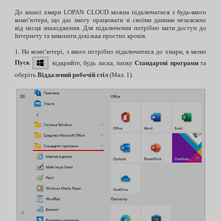
До вашої хмари LOPAN CLOUD можна підключатися з будь-якого
комп’ютера, що дає змогу працювати зі своїми даними незалежно
від місця знаходження.
Для підключення потрібно мати доступ до
Інтернету та виконати декілька простих кроків.
1. На комп’ютері, з якого потрібно підключитися до хмари, в меню
Пуск
відкрийте, будь ласка, папку
Стандартні програми
та
оберіть
Віддалений робочій стіл
(Мал. 1).