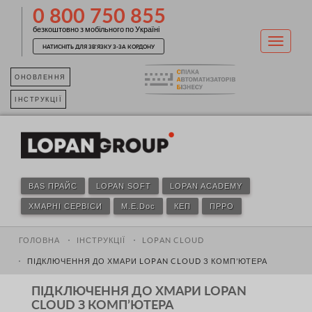
0 800 750 855
безкоштовно з мобільного по Україні
НАТИСНІТЬ ДЛЯ ЗВ'ЯЗКУ З-ЗА КОРДОНУ
ОНОВЛЕННЯ
ІНСТРУКЦІЇ
BAS ПРАЙС
LOPAN SOFT
LOPAN ACADEMY
ХМАРНІ СЕРВІСИ
M.E.Doc
КЕП
ПРРО
ГОЛОВНА
ІНСТРУКЦІЇ
LOPAN CLOUD
ПІДКЛЮЧЕННЯ ДО ХМАРИ LOPAN CLOUD З КОМП’ЮТЕРА
ПІДКЛЮЧЕННЯ ДО ХМАРИ LOPAN
CLOUD З КОМП’ЮТЕРА