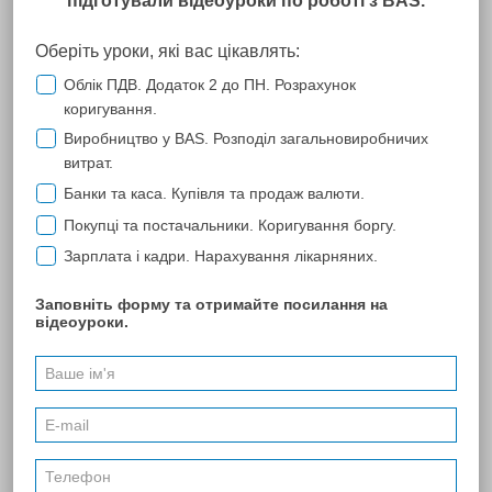
Мал. 2
3. Далі введіть логін та пароль для підключення та натисніть кнопку
ОК
(Мал. 3).