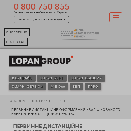
0 800 750 855
безкоштовно з мобільного по Україні
НАТИСНІТЬ ДЛЯ ЗВ'ЯЗКУ З-ЗА КОРДОНУ
ОНОВЛЕННЯ
ІНСТРУКЦІЇ
BAS ПРАЙС
LOPAN SOFT
LOPAN ACADEMY
ХМАРНІ СЕРВІСИ
M.E.Doc
КЕП
ПРРО
ГОЛОВНА
ІНСТРУКЦІЇ
КЕП
ПЕРВИННЕ ДИСТАНЦІЙНЕ ОФОРМЛЕННЯ КВАЛІФІКОВАНОГО
ЕЛЕКТРОННОГО ПІДПИСУ ПЕЧАТКИ
ПЕРВИННЕ ДИСТАНЦІЙНЕ