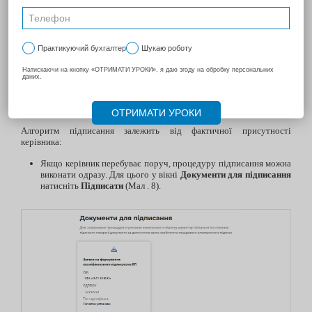
До підготовки секретних ключів для подальшого використання
повернемося на одному з наступних етапів.
3. Підписання і відправка заявок на сервер АЦСК Україна для
активації сертифікатів.
Далі директор організації має погодити заявку на отримання КЕП
печатки підписавши своїм посадовим КЕП необхідні документи.
Алгоритм підписання залежить від фактичної присутності
керівника:
Якщо керівник перебуває поруч, процедуру підписання можна
виконати одразу. Для цього у вікні
Документи для підписання
натисніть
Підписати
(Мал . 8).