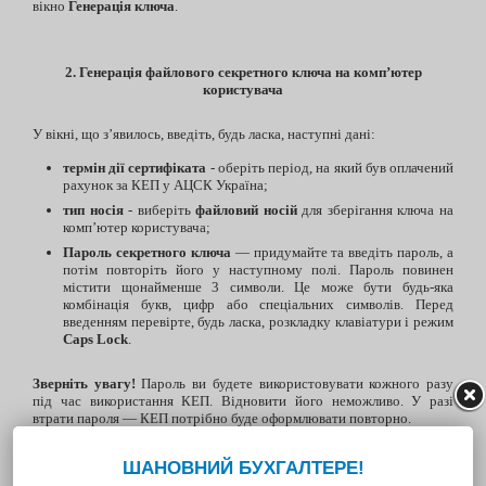
вікно
Генерація ключа
.
2. Генерація файлового секретного ключа на комп’ютер
користувача
У вікні, що з’явилось, введіть, будь ласка, наступні дані:
термін дії сертифіката
- оберіть період, на який був оплачений
рахунок за КЕП у АЦСК Україна;
тип носія
- виберіть
файловий носій
для зберігання ключа на
комп’ютер користувача;
Пароль секретного ключа
— придумайте та введіть пароль, а
потім повторіть його у наступному полі. Пароль повинен
містити щонайменше 3 символи. Це може бути будь-яка
комбінація букв, цифр або спеціальних символів. Перед
введенням перевірте, будь ласка, розкладку клавіатури і режим
Caps Lock
.
Зверніть увагу!
Пароль ви будете використовувати кожного разу
під час використання КЕП. Відновити його неможливо. У разі
втрати пароля — КЕП потрібно буде оформлювати повторно.
Після заповнення всіх полів перевірте правильність внесених даних
і натисніть кнопку
Продовжити
(Мал. 7).