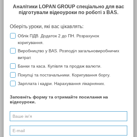
Мал. 7
На цьому етапі створено заявку на формування КЕП та згенеровано
файл секретного ключа. Секретний ключ збережено у вигляді
ZIP-
архіву
у те місце, яке визначене у налаштуваннях вашого браузера
для збереження файлів. Зазвичай це папка
Завантаження
.