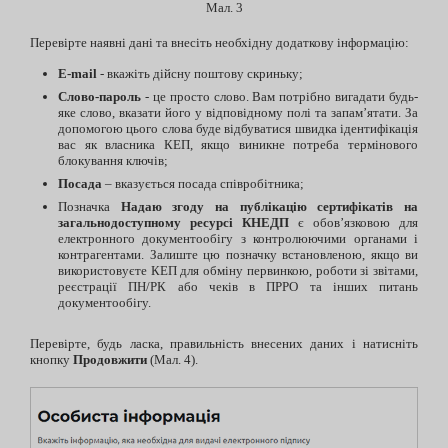
Мал. 3
Перевірте наявні дані та внесіть необхідну додаткову інформацію:
E-mail
- вкажіть дійсну поштову скриньку;
Слово-пароль
- це просто слово. Вам потрібно вигадати будь-
яке слово, вказати його у відповідному полі та запам’ятати. За
допомогою цього слова буде відбуватися швидка ідентифікація
вас як власника КЕП, якщо виникне потреба термінового
блокування ключів;
Посада
– вказується посада співробітника;
Позначка
Надаю згоду на публікацію сертифікатів на
загальнодоступному ресурсі КНЕДП
є обов’язковою для
електронного документообігу з контролюючими органами і
контрагентами. Залиште цю позначку встановленою, якщо ви
використовуєте КЕП для обміну первинкою, роботи зі звітами,
реєстрації ПН/РК або чеків в ПРРО та інших питань
документообігу.
Перевірте, будь ласка, правильність внесених даних і натисніть
кнопку
Продовжити
(Мал. 4).