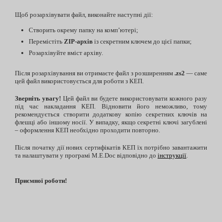
Щоб розархівувати файл, виконайте наступні дії:
Створить окрему папку на комп’ютері;
Перемістіть
ZIP-архів
із секретним ключем до цієї папки;
Розархівуйте вміст архіву.
Після розархівування ви отримаєте файл з розширенням
.zs2
— саме
цей файл використовується для роботи з КЕП.
Зверніть увагу!
Цей файл ви будете використовувати кожного разу
під час накладання КЕП. Відновити його неможливо, тому
рекомендується створити додаткову копію секретних ключів на
флешці або іншому носії. У випадку, якщо секретні ключі загублені
– оформлення КЕП необхідно проходити повторно.
Після початку дії нових сертифікатів КЕП їх потрібно завантажити
та налаштувати у програмі M.E.Doc відповідно до
інструкції
.
Приємної роботи!