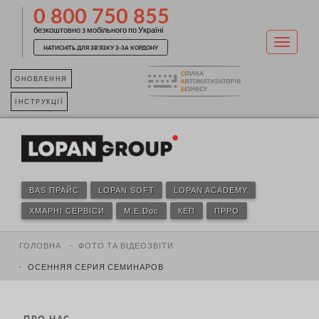
0 800 750 855
безкоштовно з мобільного по Україні
НАТИСНІТЬ ДЛЯ ЗВ'ЯЗКУ З-ЗА КОРДОНУ
ОНОВЛЕННЯ
ІНСТРУКЦІЇ
BAS ПРАЙС
LOPAN SOFT
LOPAN ACADEMY
ХМАРНІ СЕРВІСИ
M.E.Doc
КЕП
ПРРО
ГОЛОВНА
ФОТО ТА ВІДЕОЗВІТИ
ОСЕННЯЯ СЕРИЯ СЕМИНАРОВ