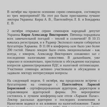
В октябре мы провели осеннюю серию семинаров, состоящую
из трех мероприятий! На этот раз были приглашены лучшие
лекторы Украины: Кирш А. В., Пантелийчук Л. Б. и Бондарева
Е. В.
2 октября открывал серию семинаров народный депутат
Украины
Кирш Александр Викторович
. Пятница порадовала
всех замечательной погодой – теплой и солнечной! В 10.15
началась регистрация, и в Радмир Экспохолл начали собираться
бухгалтеры Харькова. В 11.00 в конференц-зале было уже более
200 гостей. Начало лекции было очень эмоциональным – как
всегда, с юмором, Александр Викторович ознакомил зал с
последними налоговыми новостями. В дальнейшем, уже
серьезно и основательно, приступили к обсуждению насущных
вопросов администрирования НДС и налоговой оптимизации.
Участники семинара активно участвовали в обсуждении и
задавали лектору интересующие вопросы.
На следующей неделе, 6 октября, мы продолжили встречи с
бухгалтерами на семинаре с
Пантелийчук Ларисой
Борисовной
- сертифицированным аудитором, директором и
управляющим аудиторской фирмы. Это мероприятие
состоялось в лучшем конференц-зале отеля «Харьков Палас».
Лектор рассказал аудитории о последних изменениях в
Налоговом кодексе и их влиянии на налогообложение. Также