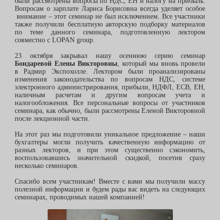
были рассмотрены вопросы по НДС, ЕН и налогу на прибыль.
Вопросам о зарплате Лариса Борисовна
всегда
уделяет особое
внимание – этот семинар не был исключением. Все участники
также получили бесплатную авторскую подборку материалов
по теме данного семинара, подготовленную лектором
совместно с LOPAN group.
23 октября закрывал нашу осеннюю серию семинар
Бондаревой Елены Викторовны
, который мы вновь провели
в Радмир Экспохолле. Лектором были проанализированы
изменения законодательства по вопросам НДС, системе
электронного администрирования, прибыли, НДФЛ, ЕСВ, ЕН,
наличным расчетам и другим вопросам учета и
налогообложения. Все персональные вопросы от участников
семинара, как обычно, были рассмотрены Еленой Викторовной
после лекционной части.
На этот раз мы подготовили уникальное предложение – наши
бухгалтеры могли получить качественную информацию от
разных лекторов, и при этом существенно сэкономить,
воспользовавшись значительной скидкой, посетив сразу
несколько семинаров.
Спасибо всем участникам! Вместе с вами мы получили массу
полезной информации и будем рады вас видеть на следующих
семинарах, проводимых нашей компанией!