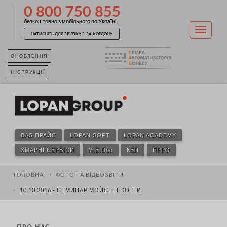
0 800 750 855
безкоштовно з мобільного по Україні
НАТИСНІТЬ ДЛЯ ЗВ'ЯЗКУ З-ЗА КОРДОНУ
ОНОВЛЕННЯ
ІНСТРУКЦІЇ
BAS ПРАЙС
LOPAN SOFT
LOPAN ACADEMY
ХМАРНІ СЕРВІСИ
M.E.Doc
КЕП
ПРРО
ГОЛОВНА
ФОТО ТА ВІДЕОЗВІТИ
10.10.2016 - СЕМИНАР МОЙСЕЕНКО Т.И.