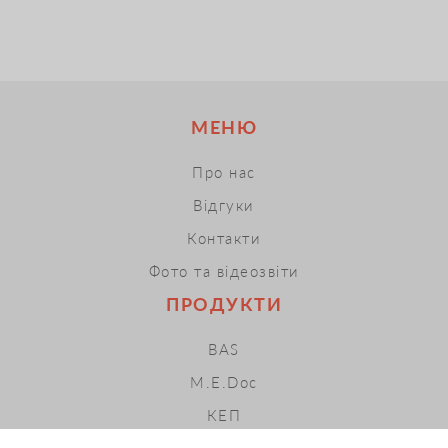
МЕНЮ
Про нас
Відгуки
Контакти
Фото та відеозвіти
ПРОДУКТИ
BAS
M.E.Doc
КЕП