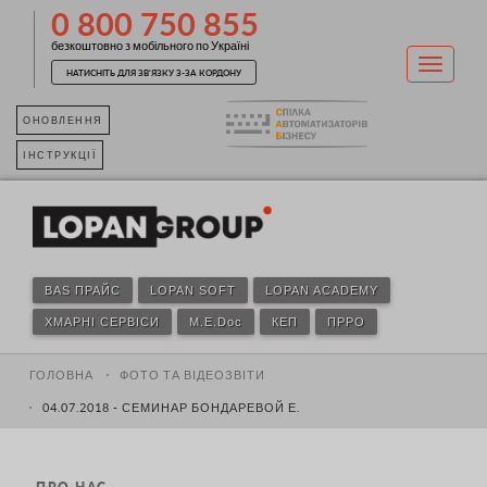
0 800 750 855
безкоштовно з мобільного по Україні
НАТИСНІТЬ ДЛЯ ЗВ'ЯЗКУ З-ЗА КОРДОНУ
ОНОВЛЕННЯ
ІНСТРУКЦІЇ
BAS ПРАЙС
LOPAN SOFT
LOPAN ACADEMY
ХМАРНІ СЕРВІСИ
M.E.Doc
КЕП
ПРРО
ГОЛОВНА
ФОТО ТА ВІДЕОЗВІТИ
04.07.2018 - СЕМИНАР БОНДАРЕВОЙ Е.