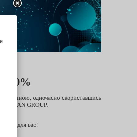
50%
 на
арою ціною, одночасно скориставшись
від LOPAN GROUP.
 саме для вас!