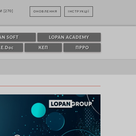
И [270]
ОНОВЛЕННЯ
ІНСТРУКЦІЇ
AN SOFT
LOPAN ACADEMY
.E.Doc
КЕП
ПРРО