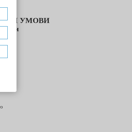
, та
ЛЬНІ УМОВИ
ограми
И
ефоном
го