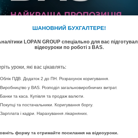
вний Бухгалтере!
 жовтня ціни на ліцензії BAS зростуть
 час прийняти рішення та придбати програму за ст
КРАЩОЮ ПРОПОЗИЦІЄЮ
на придбання BAS 
раща пропозиція
— це та пропозиція, яка створена