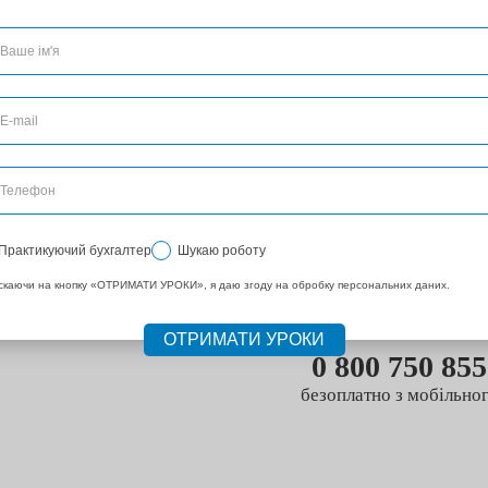
Звертайтесь, будь ласка
ОТРИМАЙТЕ ІНДИВІДУА
щодо придбання пр
до кінця вересня
ОТРИМАТИ УМОВ
або звертайтесь за тел
0 800 750 855
безоплатно з мобільно